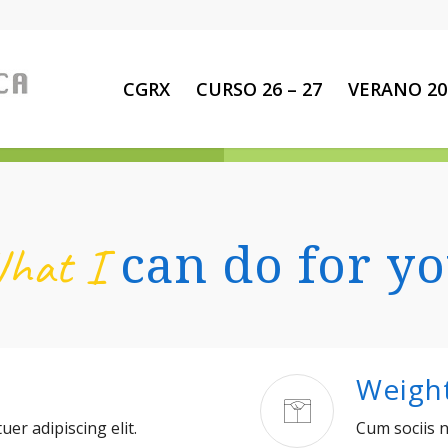
CGRX
CURSO 26 – 27
VERANO 20
hat I
can do for y
Weigh
er adipiscing elit.
Cum sociis 