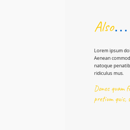
Also
…
Lorem ipsum dolo
Aenean commodo 
natoque penatib
ridiculus mus.
Donec quam fel
pretium quis,