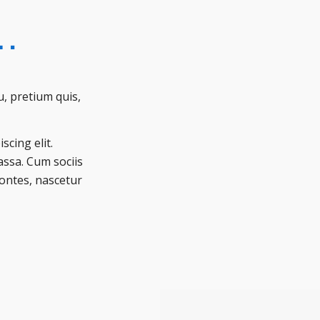
…
u, pretium quis,
cing elit.
ssa. Cum sociis
ontes, nascetur