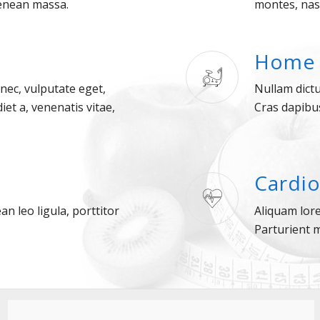
enean massa.
montes, nasc
Home 
 nec, vulputate eget,
Nullam dictu
iet a, venenatis vitae,
Cras dapibu
Cardi
n leo ligula, porttitor
Aliquam lore
Parturient m