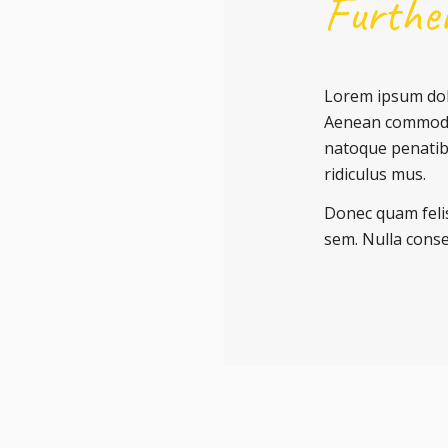
Furthe
Lorem ipsum dolo
Aenean commodo 
natoque penatib
ridiculus mus.
Donec quam felis
sem. Nulla cons