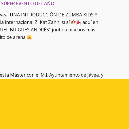
L SÚPER EVENTO DEL AÑO
 Jávea, UNA INTRODUCCIÓN DE ZUMBA KIDS Y
nternacional Zj Kat Zahn, sí sí
aquí en
MIGUEL BUIGUES ANDRÉS” junto a muchos más
ito de arena
esta Máster con el M.I. Ayuntamiento de Jávea, y
Zumbagapxabia, Asevi, Alehop, Sinergia…
Lucha contra el Cáncer
y además para todos los
tido bailando
por una buena causa!