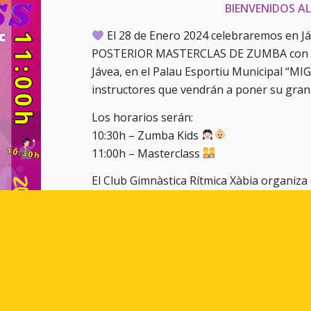
BIENVENIDOS A
El 28 de Enero 2024 celebraremos en
POSTERIOR MASTERCLAS DE ZUMBA con la i
Jávea, en el Palau Esportiu Municipal “
instructores que vendrán a poner su gran
Los horarios serán:
10:30h – Zumba Kids
11:00h – Masterclass
El Club Gimnàstica Rítmica Xàbia organiza 
además contamos con la colaboración de 
Lo mejor, es un evento benéfico para La 
públicos, que quieran pasar un rato diver